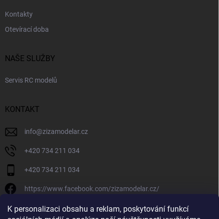
Kontakty
Otevírací doba
NAŠE SLUŽBY
Servis RC modelů
KONTAKT
info
@
zizamodelar.cz
+420 734 211 034
+420 734 211 034
https://www.facebook.com/zizamodelar.cz/
/zizamodelar.cz/
K personalizaci obsahu a reklam, poskytování funkcí