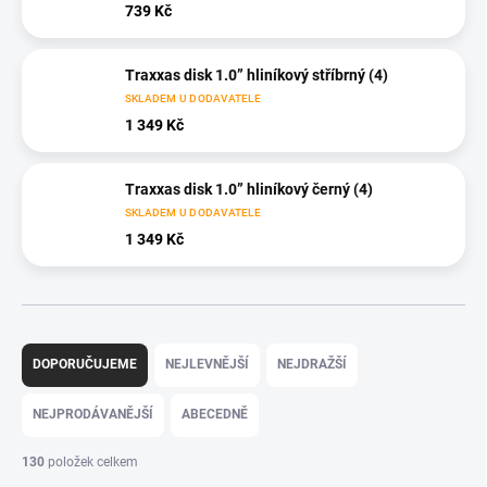
739 Kč
Traxxas disk 1.0” hliníkový stříbrný (4)
SKLADEM U DODAVATELE
1 349 Kč
Traxxas disk 1.0” hliníkový černý (4)
SKLADEM U DODAVATELE
1 349 Kč
Ř
a
DOPORUČUJEME
NEJLEVNĚJŠÍ
NEJDRAŽŠÍ
z
e
NEJPRODÁVANĚJŠÍ
ABECEDNĚ
n
í
130
položek celkem
p