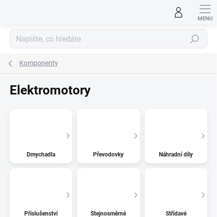
Přejít
na
obsah
Hledat
Komponenty
Elektromotory
Dmychadla
Převodovky
Náhradní díly
Příslušenství
Stejnosměrné
Střídavé