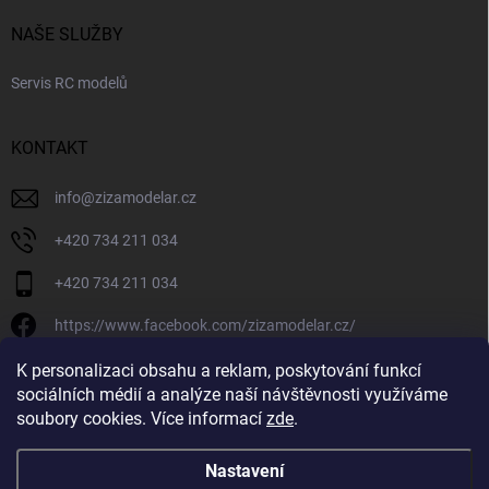
NAŠE SLUŽBY
Servis RC modelů
KONTAKT
info
@
zizamodelar.cz
+420 734 211 034
+420 734 211 034
https://www.facebook.com/zizamodelar.cz/
/zizamodelar.cz/
K personalizaci obsahu a reklam, poskytování funkcí
sociálních médií a analýze naší návštěvnosti využíváme
+420 734 211 034
soubory cookies. Více informací
zde
.
Nastavení