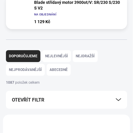
Blade střídavý motor 3900ot/V: SR/230 S/230
S V2
NA OBJEDNÁNÍ
1 129 Kč
Ř
a
DOPORUČUJEME
NEJLEVNĚJŠÍ
NEJDRAŽŠÍ
z
e
NEJPRODÁVANĚJŠÍ
ABECEDNĚ
n
í
1087
položek celkem
p
r
OTEVŘÍT FILTR
o
d
u
V
k
ý
TIP
TIP
t
p