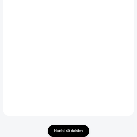
SKLADEM NA PRODEJNĚ
SKLADEM NA PRODEJNĚ
(>5 KS)
(3 KS)
Stejnosměrný motor
Stejnosměrný motor
MIG 400 3Li
MIG 400 4,8V
169 Kč
209 Kč
Do košíku
Do košíku
Načíst 40 dalších