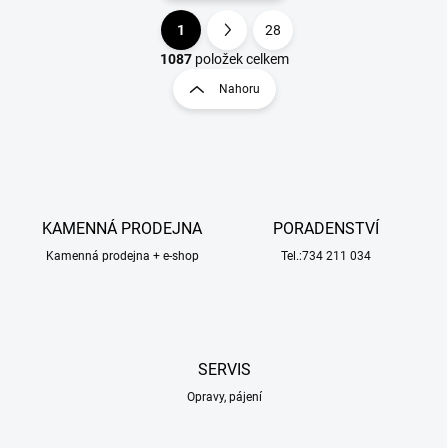
1
28
O
S
v
t
1087
položek celkem
l
r
Nahoru
á
á
d
n
a
k
c
o
í
p
v
r
á
v
KAMENNÁ PRODEJNA
PORADENSTVÍ
n
k
í
Kamenná prodejna + e-shop
Tel.:734 211 034
y
v
ý
p
i
s
SERVIS
u
Opravy, pájení