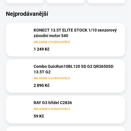
Nejprodávanější
KONECT 13.5T ELITE STOCK 1/10 senzorový
závodní motor 540
SKLADEM U DODAVATELE
1 249 Kč
Combo QuicRun10BL120 SD G2 QR3650SD
13.5T G2
SKLADEM U DODAVATELE
2 890 Kč
RAY G3 hřídel C2836
SKLADEM U DODAVATELE
59 Kč