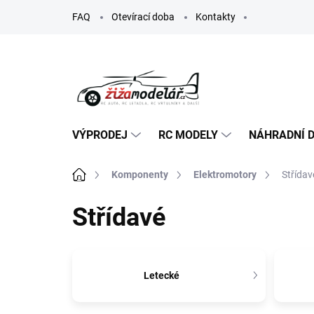
Přejít
FAQ
Otevírací doba
Kontakty
na
obsah
VÝPRODEJ
RC MODELY
NÁHRADNÍ D
Domů
Komponenty
Elektromotory
Střídav
Střídavé
Letecké