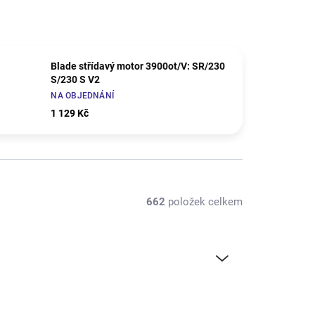
Blade střídavý motor 3900ot/V: SR/230
S/230 S V2
NA OBJEDNÁNÍ
1 129 Kč
662
položek celkem