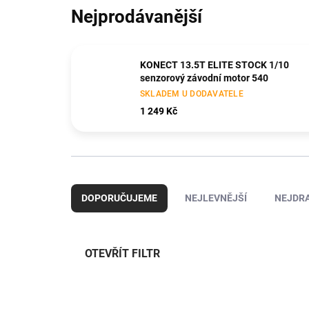
Nejprodávanější
KONECT 13.5T ELITE STOCK 1/10
senzorový závodní motor 540
SKLADEM U DODAVATELE
1 249 Kč
Ř
a
DOPORUČUJEME
NEJLEVNĚJŠÍ
NEJDRA
z
e
n
í
OTEVŘÍT FILTR
p
r
V
o