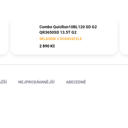
Combo QuicRun10BL120 SD G2
QR3650SD 13.5T G2
SKLADEM U DODAVATELE
2 890 Kč
ŽŠÍ
NEJPRODÁVANĚJŠÍ
ABECEDNĚ