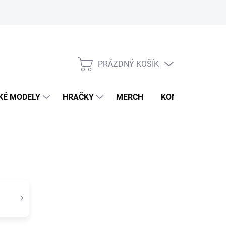
PRÁZDNÝ KOŠÍK
NÁKUPNÍ
KOŠÍK
KÉ MODELY
HRAČKY
MERCH
KONTAKTY