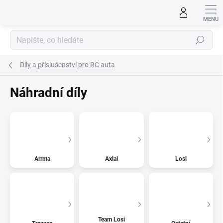
Přejít
na
obsah
Hledat
Díly a příslušenství pro RC auta
Náhradní díly
Arrma
Axial
Losi
Team Losi