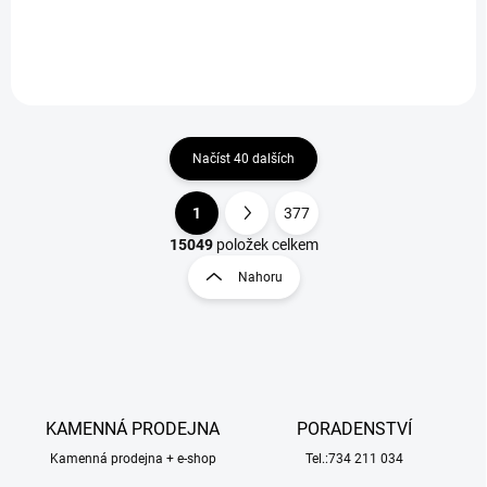
Načíst 40 dalších
1
377
O
S
v
t
15049
položek celkem
l
r
Nahoru
á
á
d
n
a
k
c
o
í
p
v
r
á
v
KAMENNÁ PRODEJNA
PORADENSTVÍ
n
k
í
Kamenná prodejna + e-shop
Tel.:734 211 034
y