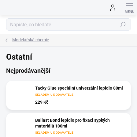
Přejít
na
obsah
Hledat
Modelářská chemie
Ostatní
Nejprodávanější
Tacky Glue speciální univerzální lepidlo 80ml
SKLADEM U DODAVATELE
229 Kč
Ballast Bond lepidlo pro fixaci sypkých
materiálů 100ml
SKLADEM U DODAVATELE