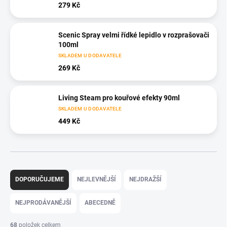
279 Kč
Scenic Spray velmi řídké lepidlo v rozprašovači
100ml
SKLADEM U DODAVATELE
269 Kč
Living Steam pro kouřové efekty 90ml
SKLADEM U DODAVATELE
449 Kč
Ř
a
DOPORUČUJEME
NEJLEVNĚJŠÍ
NEJDRAŽŠÍ
z
e
NEJPRODÁVANĚJŠÍ
ABECEDNĚ
n
í
68
položek celkem