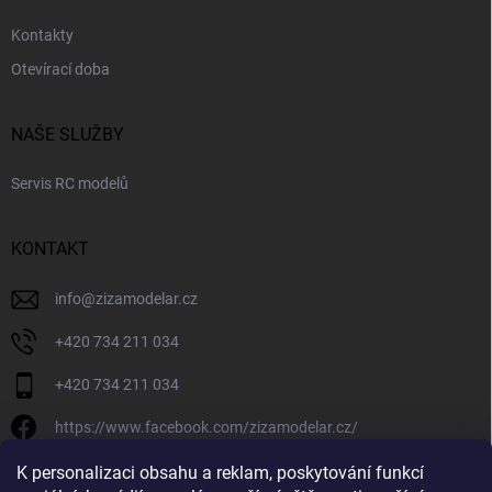
Kontakty
Otevírací doba
NAŠE SLUŽBY
Servis RC modelů
KONTAKT
info
@
zizamodelar.cz
+420 734 211 034
+420 734 211 034
https://www.facebook.com/zizamodelar.cz/
/zizamodelar.cz/
K personalizaci obsahu a reklam, poskytování funkcí