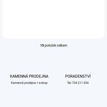
21 Kč
Detail
15
položek celkem
O
v
l
á
d
a
c
KAMENNÁ PRODEJNA
PORADENSTVÍ
í
Kamenná prodejna + e-shop
p
Tel.:734 211 034
r
v
k
y
v