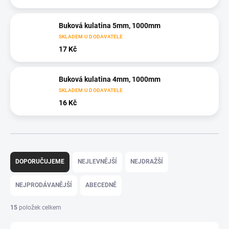
Buková kulatina 5mm, 1000mm
SKLADEM U DODAVATELE
17 Kč
Buková kulatina 4mm, 1000mm
SKLADEM U DODAVATELE
16 Kč
Ř
a
DOPORUČUJEME
NEJLEVNĚJŠÍ
NEJDRAŽŠÍ
z
e
NEJPRODÁVANĚJŠÍ
ABECEDNĚ
n
í
15
položek celkem
p
r