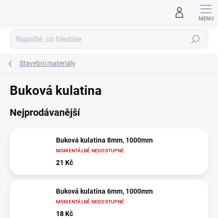
Přejít
na
obsah
Hledat
Stavební materiály
Buková kulatina
Nejprodávanější
Buková kulatina 8mm, 1000mm
MOMENTÁLNĚ NEDOSTUPNÉ
21 Kč
Buková kulatina 6mm, 1000mm
MOMENTÁLNĚ NEDOSTUPNÉ
18 Kč