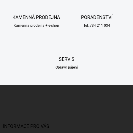
d
a
c
KAMENNÁ PRODEJNA
PORADENSTVÍ
í
Kamenná prodejna + e-shop
p
Tel.:734 211 034
r
v
k
y
v
SERVIS
ý
p
Opravy, pájení
i
s
u
Z
á
p
a
t
í
INFORMACE PRO VÁS