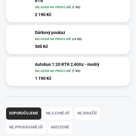
RTR
SKLADEM NA PRODEJNĚ
(1 KS)
2 190 Kč
Dárkový poukaz
SKLADEM NA PRODEJNĚ
(>5 KS)
500 Kč
Autobus 1:20 RTR 2,4Ghz - modrý
SKLADEM NA PRODEJNĚ
(1 KS)
1 190 Kč
Ř
a
DOPORUČUJEME
NEJLEVNĚJŠÍ
NEJDRAŽŠÍ
z
e
NEJPRODÁVANĚJŠÍ
ABECEDNĚ
n