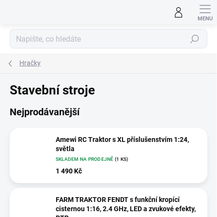
Přejít
na
obsah
Hledat
Hračky
Stavební stroje
Nejprodávanější
Amewi RC Traktor s XL příslušenstvím 1:24,
světla
SKLADEM NA PRODEJNĚ
(1 KS)
1 490 Kč
FARM TRAKTOR FENDT s funkční kropící
cisternou 1:16, 2.4 GHz, LED a zvukové efekty,