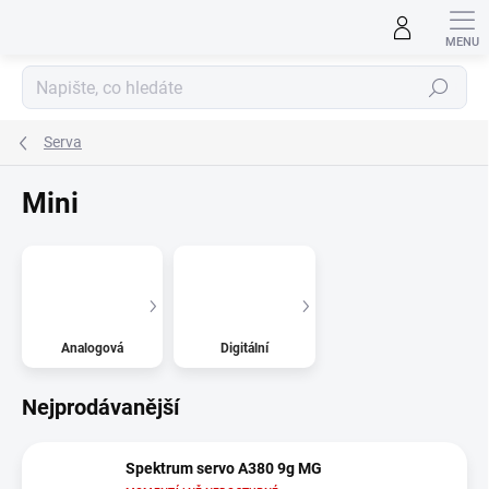
Přejít
na
obsah
Hledat
Serva
Mini
Analogová
Digitální
Nejprodávanější
Spektrum servo A380 9g MG