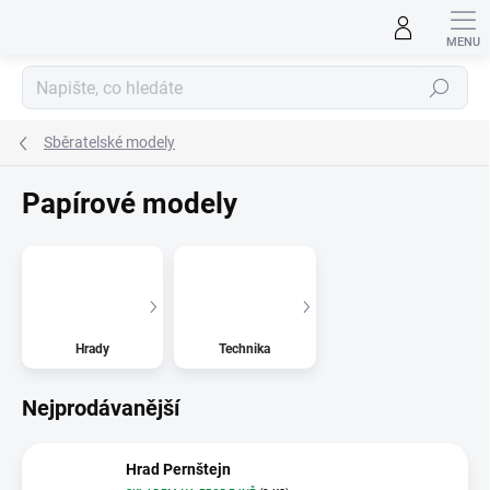
Přejít
na
obsah
Hledat
Sběratelské modely
Papírové modely
Hrady
Technika
Nejprodávanější
Hrad Pernštejn