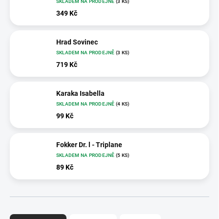
SKLADEM NA PRODEJNĚ
(3 KS)
349 Kč
Hrad Sovinec
SKLADEM NA PRODEJNĚ
(3 KS)
719 Kč
Karaka Isabella
SKLADEM NA PRODEJNĚ
(4 KS)
99 Kč
Fokker Dr. l - Triplane
SKLADEM NA PRODEJNĚ
(5 KS)
89 Kč
Ř