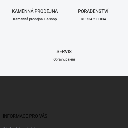
p
v
r
á
v
KAMENNÁ PRODEJNA
PORADENSTVÍ
n
k
í
Kamenná prodejna + e-shop
Tel.:734 211 034
y
v
ý
p
i
s
SERVIS
u
Opravy, pájení
Z
á
p
a
t
í
INFORMACE PRO VÁS