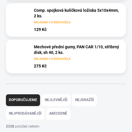
Comp. spojková kuličková ložiska 5x10x4mm,
2 ks.
SKLADEM U DODAVATELE
129 Kč
Mechové přední gumy, PAN CAR 1/10, stříbrný
disk, sh 40, 2 ks.
SKLADEM U DODAVATELE
275 Kč
Ř
a
DOPORUČUJEME
NEJLEVNĚJŠÍ
NEJDRAŽŠÍ
z
e
NEJPRODÁVANĚJŠÍ
ABECEDNĚ
n
í
2338
položek celkem
p