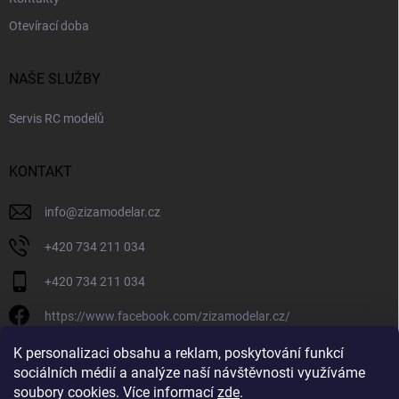
Otevírací doba
NAŠE SLUŽBY
Servis RC modelů
KONTAKT
info
@
zizamodelar.cz
+420 734 211 034
+420 734 211 034
https://www.facebook.com/zizamodelar.cz/
/zizamodelar.cz/
K personalizaci obsahu a reklam, poskytování funkcí
sociálních médií a analýze naší návštěvnosti využíváme
+420 734 211 034
soubory cookies. Více informací
zde
.