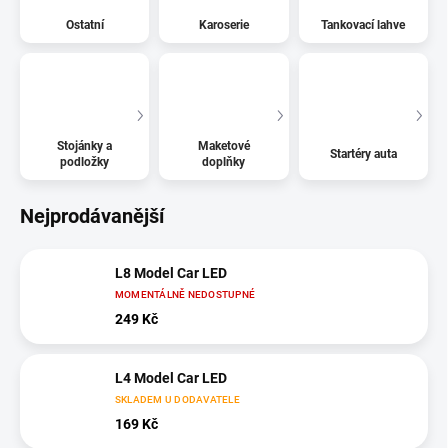
Ostatní
Karoserie
Tankovací lahve
Stojánky a
Maketové
Startéry auta
podložky
doplňky
Nejprodávanější
L8 Model Car LED
MOMENTÁLNĚ NEDOSTUPNÉ
249 Kč
L4 Model Car LED
SKLADEM U DODAVATELE
169 Kč