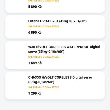
SKLADEM U DODAVATELE
5 890 Kč
Futaba HPS-CB701 (49kg 0,075s/60°)
SKLADEM U DODAVATELE
6 890 Kč
W35 HiVOLT CORELESS WATERPROOF Digital
servo (35 kg-0,10s/60°)
SKLADEM U DODAVATELE
1 549 Kč
CH635S HiVOLT CORELESS Digital servo
(35kg-0,14s/60°)
SKLADEM U DODAVATELE
1 299 Kč