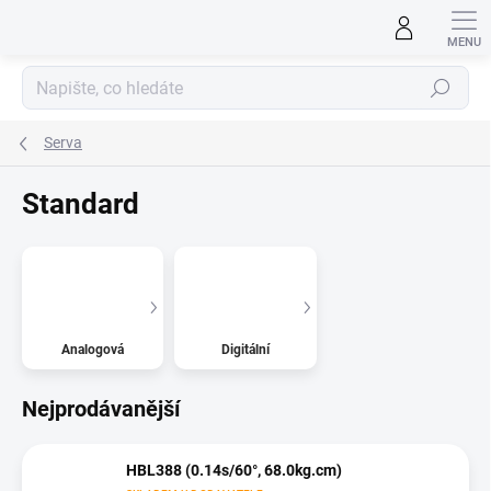
Přejít
na
obsah
Hledat
Serva
Standard
Analogová
Digitální
Nejprodávanější
HBL388 (0.14s/60°, 68.0kg.cm)