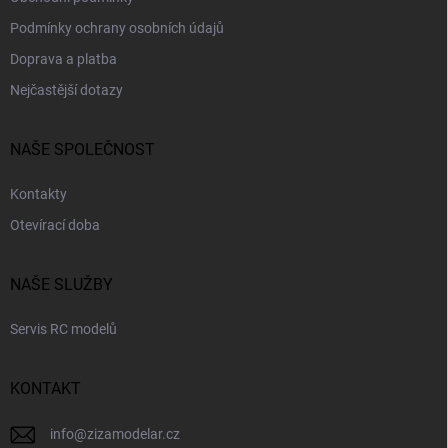
Podmínky ochrany osobních údajů
Doprava a platba
Nejčastější dotazy
NAŠE SPOLEČNOST
Kontakty
Otevírací doba
NAŠE SLUŽBY
Servis RC modelů
KONTAKT
info
@
zizamodelar.cz