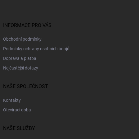
a
t
í
INFORMACE PRO VÁS
Obchodní podmínky
Podmínky ochrany osobních údajů
Doprava a platba
Nejčastější dotazy
NAŠE SPOLEČNOST
Kontakty
Otevírací doba
NAŠE SLUŽBY