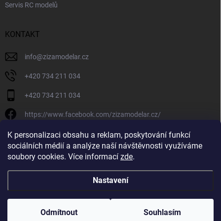
Servis RC modelů
KONTAKT
info
@
zizamodelar.cz
+420 734 211 034
+420 734 211 034
https://www.facebook.com/zizamodelar.cz/
/zizamodelar.cz/
K personalizaci obsahu a reklam, poskytování funkcí
sociálních médií a analýze naší návštěvnosti využíváme
+420 734 211 034
soubory cookies. Více informací
zde
.
Nastavení
Copyright 2026
Žiža Modelář
. Všechna práva vyhrazena.
Upravit nastavení
cookies
Odmítnout
Souhlasím