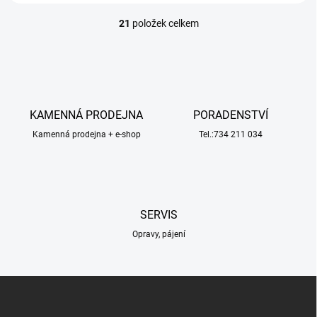
21
položek celkem
O
v
l
á
d
a
c
KAMENNÁ PRODEJNA
PORADENSTVÍ
í
Kamenná prodejna + e-shop
p
Tel.:734 211 034
r
v
k
y
v
SERVIS
ý
p
Opravy, pájení
i
s
u
Z
á
p