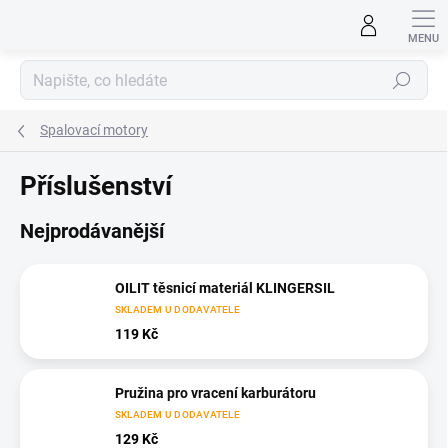
Přejít
na
obsah
Hledat
Spalovací motory
Příslušenství
Nejprodávanější
OILIT těsnicí materiál KLINGERSIL
SKLADEM U DODAVATELE
119 Kč
Pružina pro vracení karburátoru
SKLADEM U DODAVATELE
129 Kč