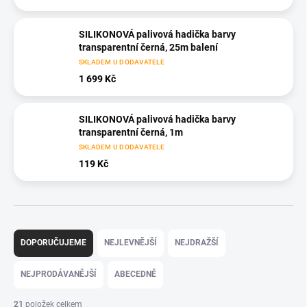
SILIKONOVÁ palivová hadička barvy
transparentní černá, 25m balení
SKLADEM U DODAVATELE
1 699 Kč
SILIKONOVÁ palivová hadička barvy
transparentní černá, 1m
SKLADEM U DODAVATELE
119 Kč
Ř
a
DOPORUČUJEME
NEJLEVNĚJŠÍ
NEJDRAŽŠÍ
z
e
NEJPRODÁVANĚJŠÍ
ABECEDNĚ
n
í
21
položek celkem