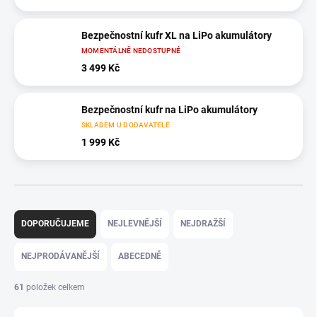
Bezpečnostní kufr XL na LiPo akumulátory
MOMENTÁLNĚ NEDOSTUPNÉ
3 499 Kč
Bezpečnostní kufr na LiPo akumulátory
SKLADEM U DODAVATELE
1 999 Kč
Ř
a
DOPORUČUJEME
NEJLEVNĚJŠÍ
NEJDRAŽŠÍ
z
e
NEJPRODÁVANĚJŠÍ
ABECEDNĚ
n
í
61
položek celkem
p
r