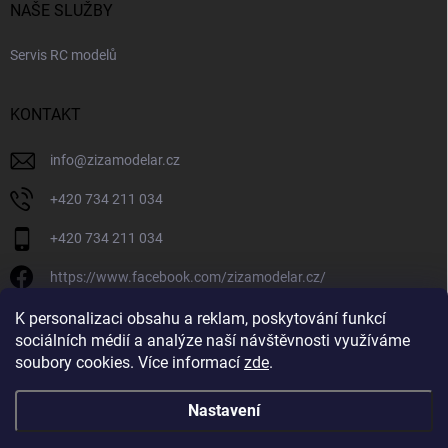
NAŠE SLUŽBY
Servis RC modelů
KONTAKT
info
@
zizamodelar.cz
+420 734 211 034
+420 734 211 034
https://www.facebook.com/zizamodelar.cz/
/zizamodelar.cz/
K personalizaci obsahu a reklam, poskytování funkcí
sociálních médií a analýze naší návštěvnosti využíváme
+420 734 211 034
soubory cookies. Více informací
zde
.
Nastavení