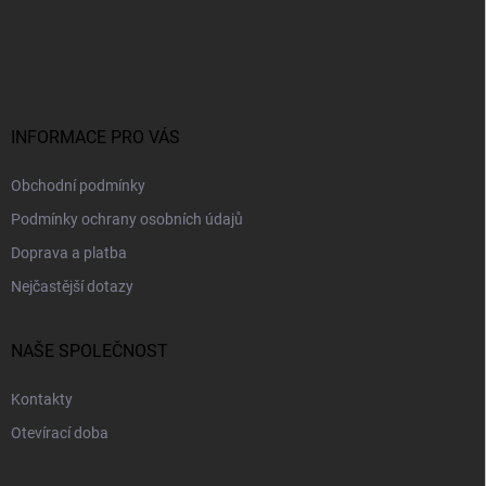
á
p
a
t
í
INFORMACE PRO VÁS
Obchodní podmínky
Podmínky ochrany osobních údajů
Doprava a platba
Nejčastější dotazy
NAŠE SPOLEČNOST
Kontakty
Otevírací doba