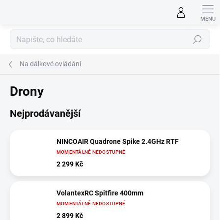
Přejít
na
obsah
Hledat
Na dálkové ovládání
Drony
Nejprodávanější
NINCOAIR Quadrone Spike 2.4GHz RTF
MOMENTÁLNĚ NEDOSTUPNÉ
2 299 Kč
VolantexRC Spitfire 400mm
MOMENTÁLNĚ NEDOSTUPNÉ
2 899 Kč