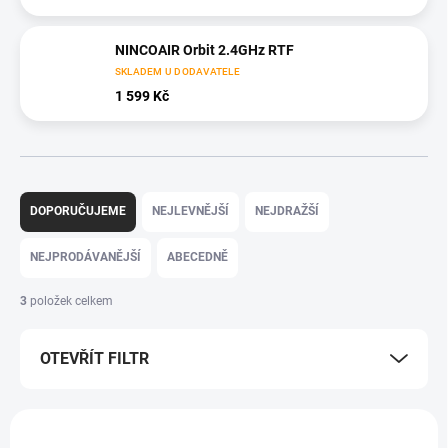
NINCOAIR Orbit 2.4GHz RTF
SKLADEM U DODAVATELE
1 599 Kč
Ř
a
DOPORUČUJEME
NEJLEVNĚJŠÍ
NEJDRAŽŠÍ
z
e
NEJPRODÁVANĚJŠÍ
ABECEDNĚ
n
í
3
položek celkem
p
r
OTEVŘÍT FILTR
o
d
u
V
k
ý