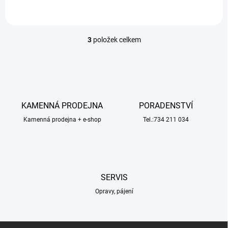
3
položek celkem
O
v
l
á
d
a
c
KAMENNÁ PRODEJNA
PORADENSTVÍ
í
Kamenná prodejna + e-shop
p
Tel.:734 211 034
r
v
k
y
v
SERVIS
ý
p
Opravy, pájení
i
s
u
Z