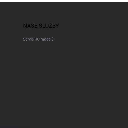
NAŠE SLUŽBY
Servis RC modelů