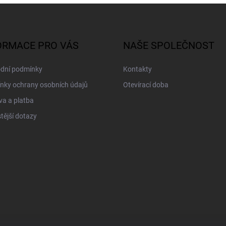
ORMACE PRO VÁS
NAŠE SPOLEČNOST
dní podmínky
Kontakty
nky ochrany osobních údajů
Otevírací doba
a a platba
tější dotazy