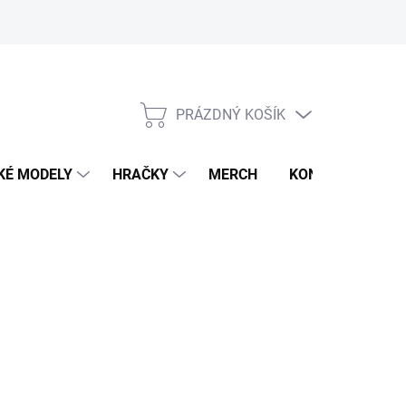
PRÁZDNÝ KOŠÍK
NÁKUPNÍ
KOŠÍK
KÉ MODELY
HRAČKY
MERCH
KONTAKTY