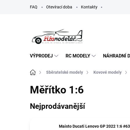
Přejít
FAQ
Otevírací doba
Kontakty
na
obsah
VÝPRODEJ
RC MODELY
NÁHRADNÍ D
Domů
Sběratelské modely
Kovové modely
Měřítko 1:6
Nejprodávanější
Maisto Ducati Lenovo GP 2022 1:6 #63