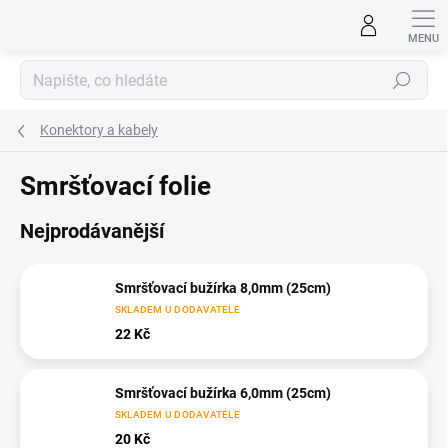
Přejít
na
obsah
Hledat
Konektory a kabely
Smršťovací folie
Nejprodávanější
Smršťovací bužírka 8,0mm (25cm)
SKLADEM U DODAVATELE
22 Kč
Smršťovací bužírka 6,0mm (25cm)
SKLADEM U DODAVATELE
20 Kč