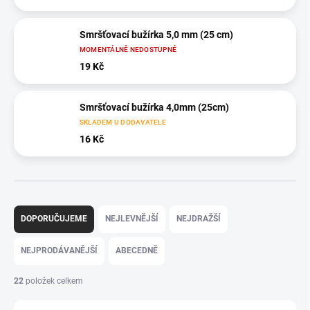
Smršťovací bužírka 5,0 mm (25 cm)
MOMENTÁLNĚ NEDOSTUPNÉ
19 Kč
Smršťovací bužírka 4,0mm (25cm)
SKLADEM U DODAVATELE
16 Kč
Ř
a
DOPORUČUJEME
NEJLEVNĚJŠÍ
NEJDRAŽŠÍ
z
e
NEJPRODÁVANĚJŠÍ
ABECEDNĚ
n
í
22
položek celkem
p
r