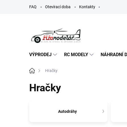
Přejít
FAQ
Otevírací doba
Kontakty
na
obsah
VÝPRODEJ
RC MODELY
NÁHRADNÍ D
Domů
Hračky
Hračky
Autodráhy