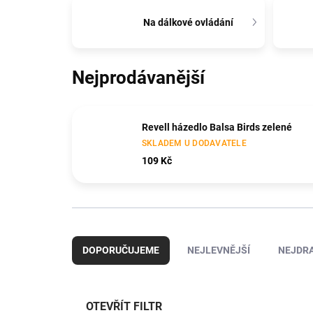
Na dálkové ovládání
Nejprodávanější
Revell házedlo Balsa Birds zelené
SKLADEM U DODAVATELE
109 Kč
Ř
a
DOPORUČUJEME
NEJLEVNĚJŠÍ
NEJDRA
z
e
n
í
OTEVŘÍT FILTR