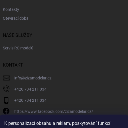
Kontakty
Otevírací doba
NAŠE SLUŽBY
Servis RC modelů
KONTAKT
info
@
zizamodelar.cz
+420 734 211 034
+420 734 211 034
https://www.facebook.com/zizamodelar.cz/
/zizamodelar.cz/
K personalizaci obsahu a reklam, poskytování funkcí