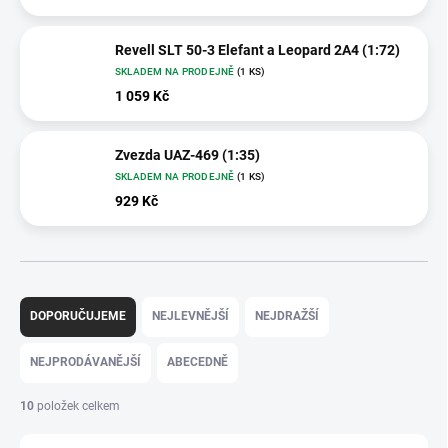
Revell SLT 50-3 Elefant a Leopard 2A4 (1:72)
SKLADEM NA PRODEJNĚ
(1 KS)
1 059 Kč
Zvezda UAZ-469 (1:35)
SKLADEM NA PRODEJNĚ
(1 KS)
929 Kč
Ř
a
DOPORUČUJEME
NEJLEVNĚJŠÍ
NEJDRAŽŠÍ
z
e
NEJPRODÁVANĚJŠÍ
ABECEDNĚ
n
í
10
položek celkem
p
r