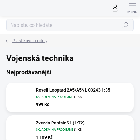
Přejít
na
obsah
Hledat
Plastikové modely
Vojenská technika
Nejprodávanější
Revell Leopard 2A5/A5NL 03243 1:35
SKLADEM NA PRODEJNĚ
(1 KS)
999 Kč
Zvezda Pantsir S1 (1:72)
SKLADEM NA PRODEJNĚ
(1 KS)
1 109 Kč