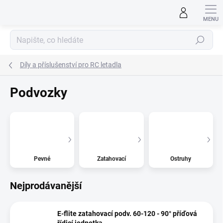
Přejít
na
obsah
Hledat
Díly a příslušenství pro RC letadla
Podvozky
Pevné
Zatahovací
Ostruhy
Nejprodávanější
E-flite zatahovací podv. 60-120 - 90° příďová