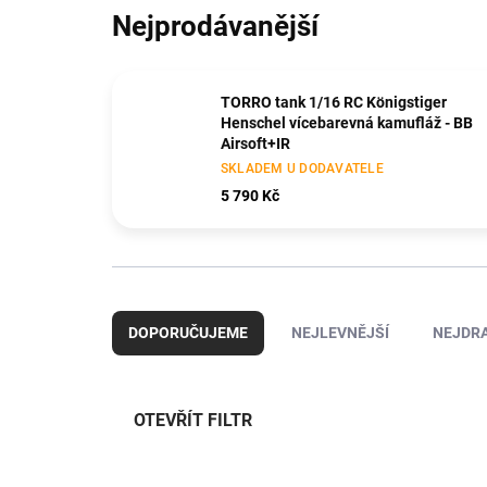
Nejprodávanější
TORRO tank 1/16 RC Königstiger
Henschel vícebarevná kamufláž - BB
Airsoft+IR
SKLADEM U DODAVATELE
5 790 Kč
Ř
a
DOPORUČUJEME
NEJLEVNĚJŠÍ
NEJDRA
z
e
n
í
OTEVŘÍT FILTR
p
r
V