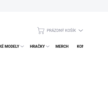
PRÁZDNÝ KOŠÍK
NÁKUPNÍ
KOŠÍK
KÉ MODELY
HRAČKY
MERCH
KONTAKTY