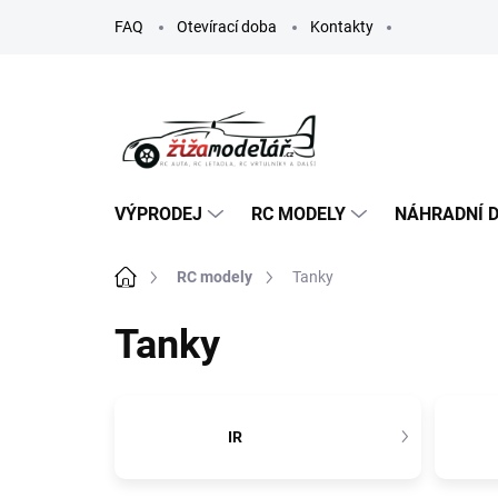
Přejít
FAQ
Otevírací doba
Kontakty
na
obsah
VÝPRODEJ
RC MODELY
NÁHRADNÍ D
Domů
RC modely
Tanky
Tanky
IR