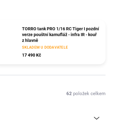
TORRO tank PRO 1/16 RC Tiger I pozdní
verze pouštní kamufláž - infra IR - kouř
z hlavně
SKLADEM U DODAVATELE
17 490 Kč
62
položek celkem