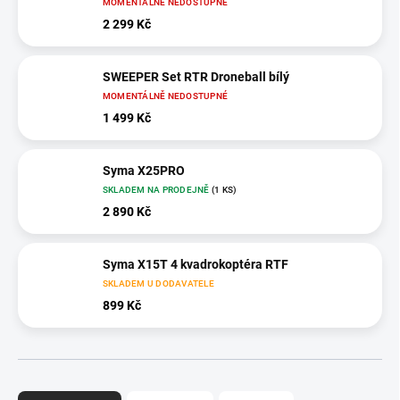
MOMENTÁLNĚ NEDOSTUPNÉ
2 299 Kč
SWEEPER Set RTR Droneball bílý
MOMENTÁLNĚ NEDOSTUPNÉ
1 499 Kč
Syma X25PRO
SKLADEM NA PRODEJNĚ
(1 KS)
2 890 Kč
Syma X15T 4 kvadrokoptéra RTF
SKLADEM U DODAVATELE
899 Kč
Ř