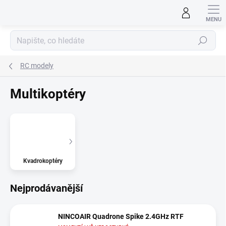
Přejít
na
obsah
Hledat
RC modely
Multikoptéry
Kvadrokoptéry
Nejprodávanější
NINCOAIR Quadrone Spike 2.4GHz RTF