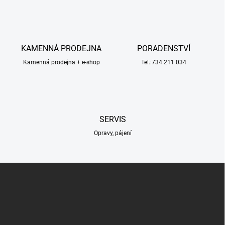
l
á
d
a
c
KAMENNÁ PRODEJNA
PORADENSTVÍ
í
Kamenná prodejna + e-shop
p
Tel.:734 211 034
r
v
k
y
v
SERVIS
ý
p
Opravy, pájení
i
s
u
Z
á
p
a
t
í