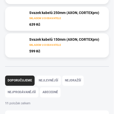
Svazek kabelů 250mm (AXON, CORTEXpro)
SKLADEM U DODAVATELE
639 Kč
Svazek kabelů 150mm (AXON, CORTEXpro)
SKLADEM U DODAVATELE
599 Kč
Ř
a
DOPORUČUJEME
NEJLEVNĚJŠÍ
NEJDRAŽŠÍ
z
e
NEJPRODÁVANĚJŠÍ
ABECEDNĚ
n
í
11
položek celkem
p
r