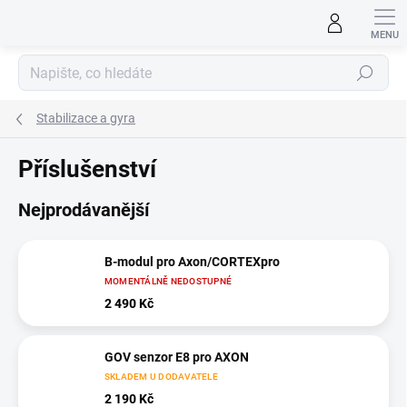
Přejít
na
obsah
Hledat
Stabilizace a gyra
Příslušenství
Nejprodávanější
B-modul pro Axon/CORTEXpro
MOMENTÁLNĚ NEDOSTUPNÉ
2 490 Kč
GOV senzor E8 pro AXON
SKLADEM U DODAVATELE
2 190 Kč