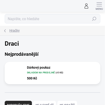
Přejít
na
obsah
Hledat
Hračky
Draci
Nejprodávanější
Dárkový poukaz
SKLADEM NA PRODEJNĚ
(>5 KS)
500 Kč
Ř
a