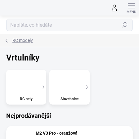
Přejít
na
obsah
Hledat
RC modely
Vrtulníky
RC sety
Stavebnice
Nejprodávanější
M2 V3 Pro - oranžová