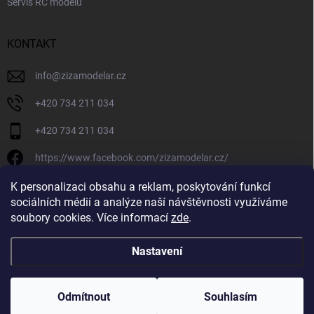
Servis RC modelů
KONTAKT
info
@
zizamodelar.cz
+420 734 211 034
+420 734 211 034
https://www.facebook.com/zizamodelar.cz/
/zizamodelar.cz/
K personalizaci obsahu a reklam, poskytování funkcí
sociálních médií a analýze naší návštěvnosti využíváme
+420 734 211 034
soubory cookies. Více informací
zde
.
Nastavení
Copyright 2026
Žiža Modelář
. Všechna práva vyhrazena.
Upravit nastavení
cookies
Odmítnout
Souhlasím
Vytvořil Shoptet