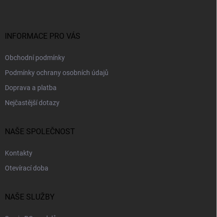
a
t
í
INFORMACE PRO VÁS
Obchodní podmínky
Podmínky ochrany osobních údajů
Doprava a platba
Nejčastější dotazy
NAŠE SPOLEČNOST
Kontakty
Otevírací doba
NAŠE SLUŽBY