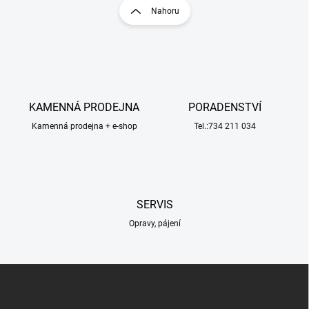
l
r
Nahoru
á
á
d
n
a
k
c
o
í
p
v
r
á
v
KAMENNÁ PRODEJNA
PORADENSTVÍ
n
k
í
Kamenná prodejna + e-shop
Tel.:734 211 034
y
v
ý
p
i
s
SERVIS
u
Opravy, pájení
Z
á
p