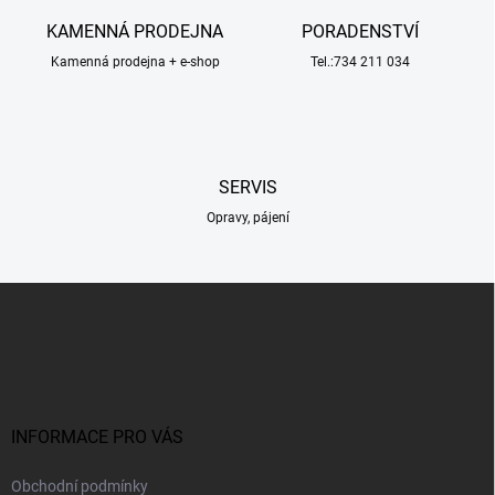
r
á
v
KAMENNÁ PRODEJNA
PORADENSTVÍ
n
k
í
Kamenná prodejna + e-shop
Tel.:734 211 034
y
v
ý
p
i
s
SERVIS
u
Opravy, pájení
Z
á
p
a
t
í
INFORMACE PRO VÁS
Obchodní podmínky