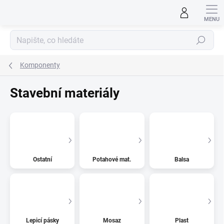
Přejít
na
obsah
Hledat
Komponenty
Stavební materiály
Ostatní
Potahové mat.
Balsa
Lepicí pásky
Mosaz
Plast