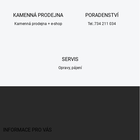
d
a
c
KAMENNÁ PRODEJNA
PORADENSTVÍ
í
Kamenná prodejna + e-shop
p
Tel.:734 211 034
r
v
k
y
v
SERVIS
ý
p
Opravy, pájení
i
s
u
Z
á
p
a
t
í
INFORMACE PRO VÁS