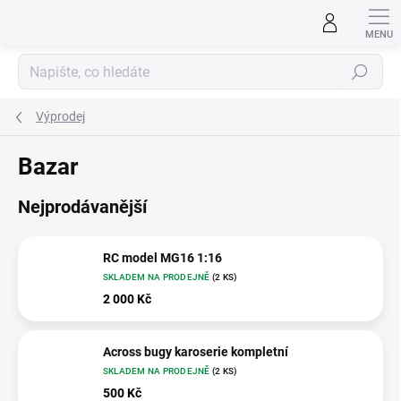
Přejít
na
obsah
Hledat
Výprodej
Bazar
Nejprodávanější
RC model MG16 1:16
SKLADEM NA PRODEJNĚ
(2 KS)
2 000 Kč
Across bugy karoserie kompletní
SKLADEM NA PRODEJNĚ
(2 KS)
500 Kč