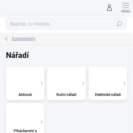
Přejít
na
obsah
Hledat
Komponenty
Nářadí
Airbrush
Ruční nářadí
Elektrické nářadí
Příslušenství a