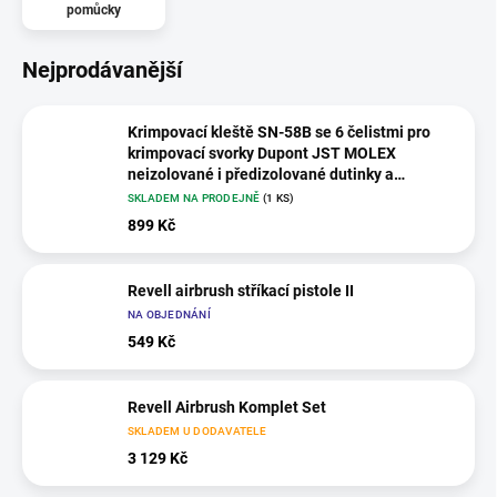
pomůcky
Nejprodávanější
Krimpovací kleště SN-58B se 6 čelistmi pro
krimpovací svorky Dupont JST MOLEX
neizolované i předizolované dutinky a
konektory
SKLADEM NA PRODEJNĚ
(1 KS)
899 Kč
Revell airbrush stříkací pistole II
NA OBJEDNÁNÍ
549 Kč
Revell Airbrush Komplet Set
SKLADEM U DODAVATELE
3 129 Kč