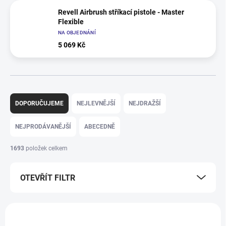
Revell Airbrush stříkací pistole - Master
Flexible
NA OBJEDNÁNÍ
5 069 Kč
Ř
a
DOPORUČUJEME
NEJLEVNĚJŠÍ
NEJDRAŽŠÍ
z
e
NEJPRODÁVANĚJŠÍ
ABECEDNĚ
n
í
1693
položek celkem
p
r
OTEVŘÍT FILTR
o
d
u
V
k
ý
TIP
t