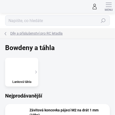
Přejít
na
obsah
Hledat
Díly a příslušenství pro RC letadla
Bowdeny a táhla
Lanková táhla
Nejprodávanější
Závitová koncovka pájecí M2 na drát 1 mm