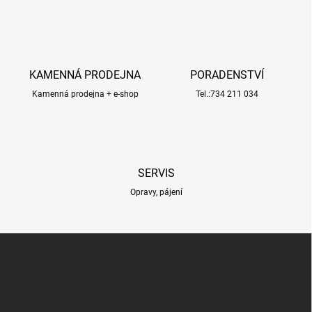
v
l
á
d
a
c
KAMENNÁ PRODEJNA
PORADENSTVÍ
í
Kamenná prodejna + e-shop
p
Tel.:734 211 034
r
v
k
y
v
SERVIS
ý
p
Opravy, pájení
i
s
u
Z
á
p
a
t