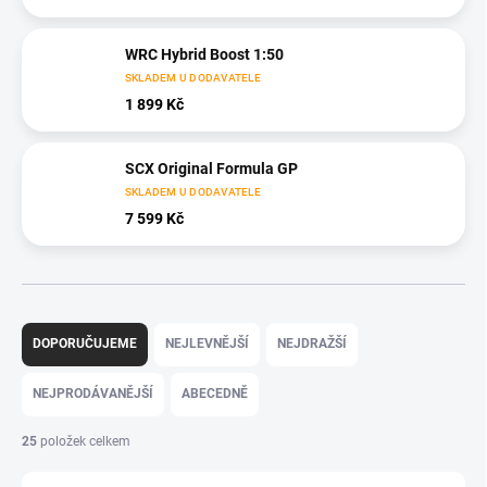
WRC Hybrid Boost 1:50
SKLADEM U DODAVATELE
1 899 Kč
SCX Original Formula GP
SKLADEM U DODAVATELE
7 599 Kč
Ř
a
DOPORUČUJEME
NEJLEVNĚJŠÍ
NEJDRAŽŠÍ
z
e
NEJPRODÁVANĚJŠÍ
ABECEDNĚ
n
í
25
položek celkem
p
r