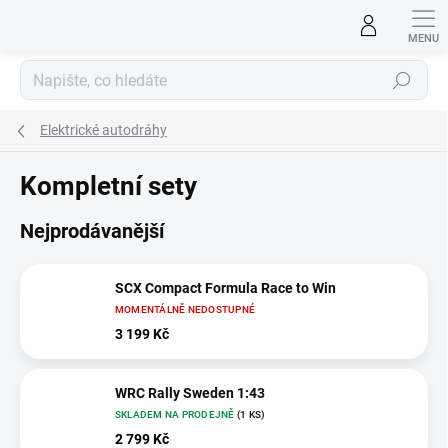
Přejít
na
obsah
Hledat
Elektrické autodráhy
Kompletní sety
Nejprodávanější
SCX Compact Formula Race to Win
MOMENTÁLNĚ NEDOSTUPNÉ
3 199 Kč
WRC Rally Sweden 1:43
SKLADEM NA PRODEJNĚ
(1 KS)
2 799 Kč