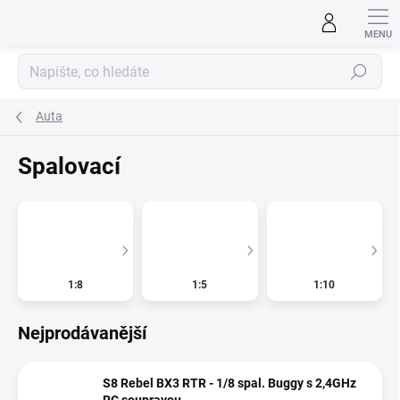
Přejít
na
obsah
Hledat
Auta
Spalovací
1:8
1:5
1:10
Nejprodávanější
S8 Rebel BX3 RTR - 1/8 spal. Buggy s 2,4GHz