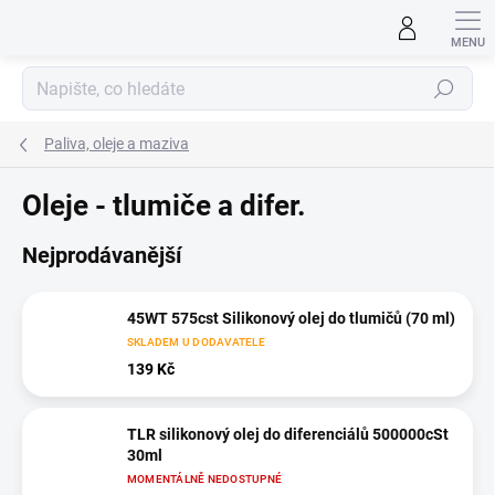
Přejít
na
obsah
Hledat
Paliva, oleje a maziva
Oleje - tlumiče a difer.
Nejprodávanější
45WT 575cst Silikonový olej do tlumičů (70 ml)
SKLADEM U DODAVATELE
139 Kč
TLR silikonový olej do diferenciálů 500000cSt
30ml
MOMENTÁLNĚ NEDOSTUPNÉ