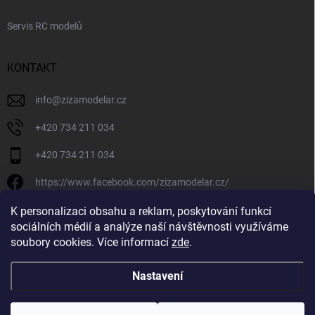
Servis RC modelů
KONTAKT
info
@
zizamodelar.cz
+420 734 211 034
+420 734 211 034
https://www.facebook.com/zizamodelar.cz/
/zizamodelar.cz/
K personalizaci obsahu a reklam, poskytování funkcí
sociálních médií a analýze naší návštěvnosti využíváme
+420 734 211 034
soubory cookies. Více informací
zde
.
Nastavení
Copyright 2026
Žiža Modelář
. Všechna práva vyhrazena.
Upravit nastavení