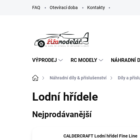
Přejít
FAQ
Otevírací doba
Kontakty
na
obsah
VÝPRODEJ
RC MODELY
NÁHRADNÍ D
Domů
Náhradní díly & příslušenství
Díly a přís
Lodní hřídele
Nejprodávanější
CALDERCRAFT Lodní hřídel Fine Line