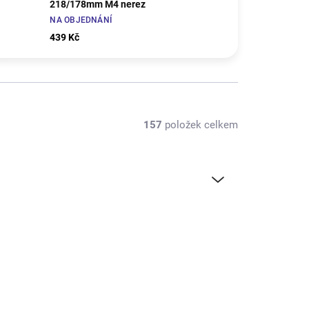
218/178mm M4 nerez
NA OBJEDNÁNÍ
439 Kč
157
položek celkem
KR-65245