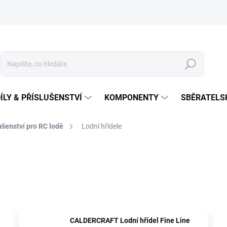
Hledat
ÍLY & PŘÍSLUŠENSTVÍ
KOMPONENTY
SBĚRATELS
lušenství pro RC lodě
Lodní hřídele
CALDERCRAFT Lodní hřídel Fine Line