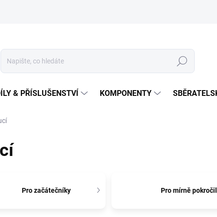
Hledat
ÍLY & PŘÍSLUŠENSTVÍ
KOMPONENTY
SBĚRATELS
ucí
cí
Pro začátečníky
Pro mírně pokroči