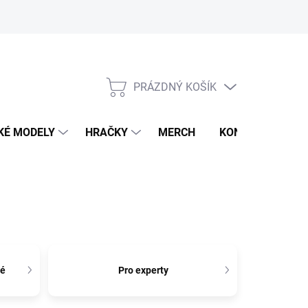
PRÁZDNÝ KOŠÍK
NÁKUPNÍ
KOŠÍK
KÉ MODELY
HRAČKY
MERCH
KONTAKTY
lé
Pro experty