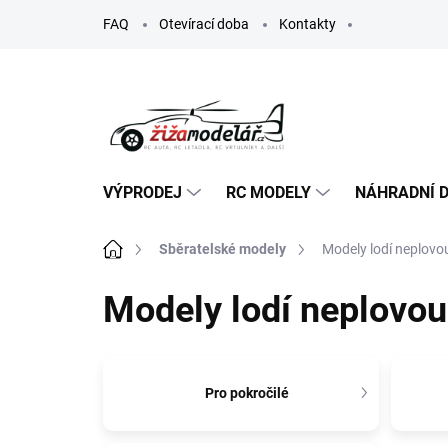
Přejít
FAQ
Otevírací doba
Kontakty
na
obsah
VÝPRODEJ
RC MODELY
NÁHRADNÍ D
Domů
Sběratelské modely
Modely lodí neplovo
Modely lodí neplovou
Pro pokročilé