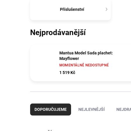
Příslušenství
Nejprodávanější
Mantua Model Sada plachet:
Mayflower
MOMENTÁLNĚ NEDOSTUPNÉ
1 519 Kč
Ř
a
DOPORUČUJEME
NEJLEVNĚJŠÍ
NEJDRA
z
e
n