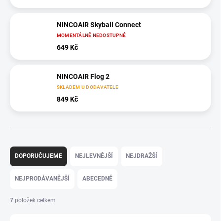
NINCOAIR Skyball Connect
MOMENTÁLNĚ NEDOSTUPNÉ
649 Kč
NINCOAIR Flog 2
SKLADEM U DODAVATELE
849 Kč
Ř
a
DOPORUČUJEME
NEJLEVNĚJŠÍ
NEJDRAŽŠÍ
z
e
NEJPRODÁVANĚJŠÍ
ABECEDNĚ
n
í
7
položek celkem
p
r