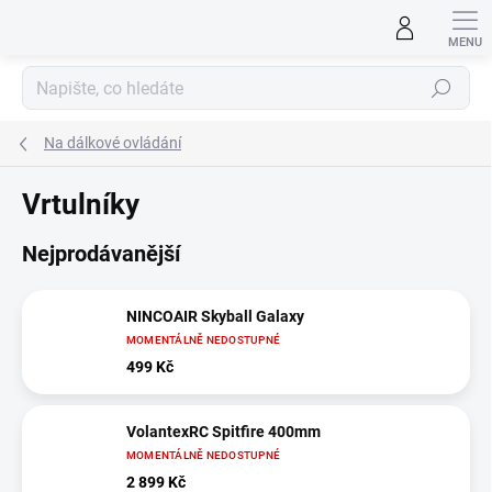
Přejít
na
obsah
Hledat
Na dálkové ovládání
Vrtulníky
Nejprodávanější
NINCOAIR Skyball Galaxy
MOMENTÁLNĚ NEDOSTUPNÉ
499 Kč
VolantexRC Spitfire 400mm
MOMENTÁLNĚ NEDOSTUPNÉ
2 899 Kč