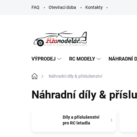
Přejít
FAQ
Otevírací doba
Kontakty
na
obsah
VÝPRODEJ
RC MODELY
NÁHRADNÍ D
Domů
Náhradní díly & příslušenství
Náhradní díly & přísl
Díly a příslušenství
pro RC letadla