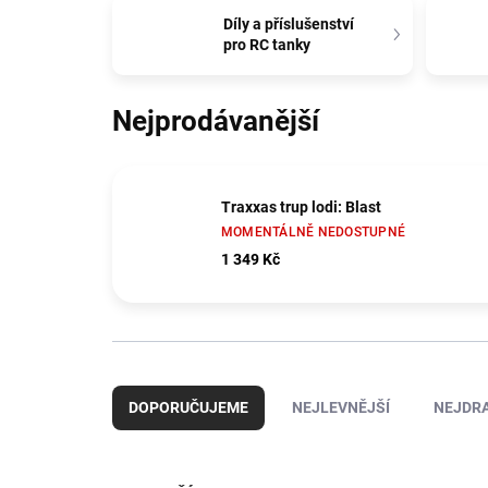
Díly a příslušenství
pro RC tanky
Nejprodávanější
Traxxas trup lodi: Blast
MOMENTÁLNĚ NEDOSTUPNÉ
1 349 Kč
Ř
a
DOPORUČUJEME
NEJLEVNĚJŠÍ
NEJDRA
z
e
n