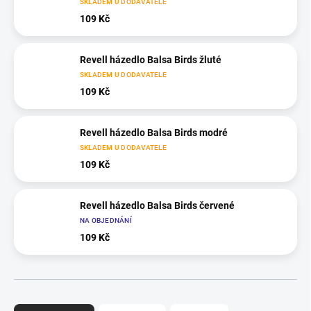
SKLADEM U DODAVATELE
109 Kč
Revell házedlo Balsa Birds žluté
SKLADEM U DODAVATELE
109 Kč
Revell házedlo Balsa Birds modré
SKLADEM U DODAVATELE
109 Kč
Revell házedlo Balsa Birds červené
NA OBJEDNÁNÍ
109 Kč
Ř