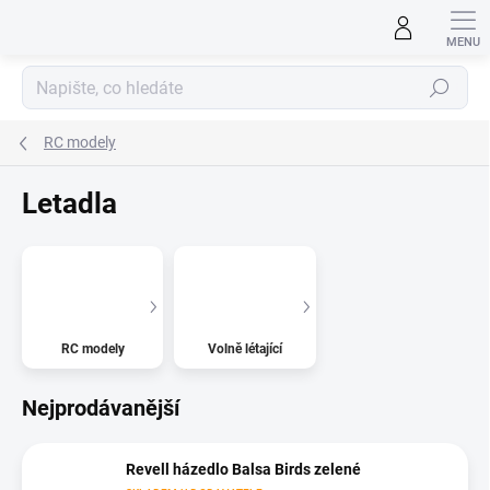
Přejít
na
obsah
Hledat
RC modely
Letadla
RC modely
Volně létající
Nejprodávanější
Revell házedlo Balsa Birds zelené