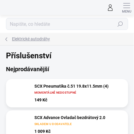
Přejít
na
obsah
Hledat
Elektrické autodráhy
Příslušenství
Nejprodávanější
SCX Pneumatika č.51 19.8x11.5mm (4)
MOMENTÁLNĚ NEDOSTUPNÉ
149 Kč
SCX Advance Ovladač bezdrátový 2.0
SKLADEM U DODAVATELE
1 009 Kč