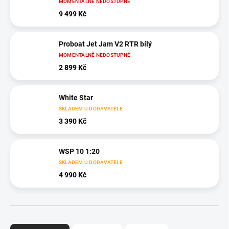
MOMENTÁLNĚ NEDOSTUPNÉ
9 499 Kč
Proboat Jet Jam V2 RTR bílý
MOMENTÁLNĚ NEDOSTUPNÉ
2 899 Kč
White Star
SKLADEM U DODAVATELE
3 390 Kč
WSP 10 1:20
SKLADEM U DODAVATELE
4 990 Kč
Ř