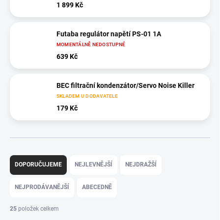
1 899 Kč
Futaba regulátor napětí PS-01 1A
MOMENTÁLNĚ NEDOSTUPNÉ
639 Kč
BEC filtrační kondenzátor/Servo Noise Killer
SKLADEM U DODAVATELE
179 Kč
Ř
a
DOPORUČUJEME
NEJLEVNĚJŠÍ
NEJDRAŽŠÍ
z
e
NEJPRODÁVANĚJŠÍ
ABECEDNĚ
n
í
25
položek celkem
p