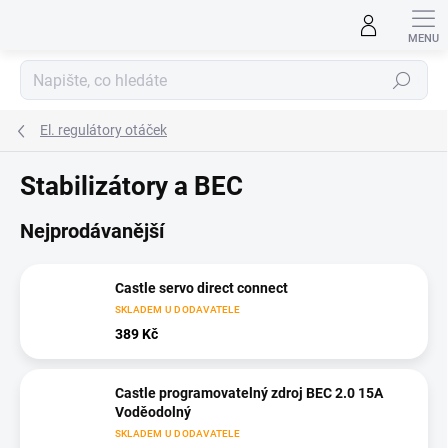
Přejít
na
obsah
Hledat
El. regulátory otáček
Stabilizátory a BEC
Nejprodávanější
Castle servo direct connect
SKLADEM U DODAVATELE
389 Kč
Castle programovatelný zdroj BEC 2.0 15A
Voděodolný
SKLADEM U DODAVATELE