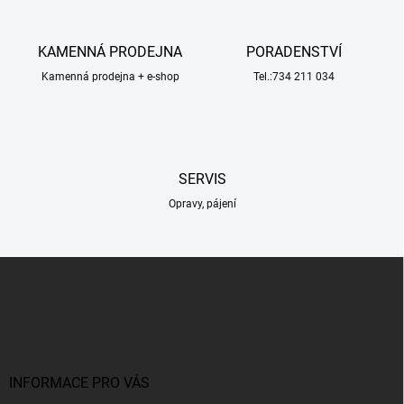
d
a
c
KAMENNÁ PRODEJNA
PORADENSTVÍ
í
Kamenná prodejna + e-shop
p
Tel.:734 211 034
r
v
k
y
v
SERVIS
ý
p
Opravy, pájení
i
s
u
Z
á
p
a
t
í
INFORMACE PRO VÁS