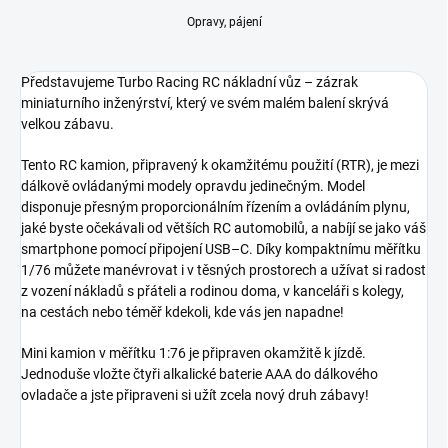
Opravy, pájení
Představujeme Turbo Racing RC nákladní vůz – zázrak
miniaturního inženýrství, který ve svém malém balení skrývá
velkou zábavu.
Tento RC kamion, připravený k okamžitému použití (RTR), je mezi
dálkově ovládanými modely opravdu jedinečným. Model
disponuje přesným proporcionálním řízením a ovládáním plynu,
jaké byste očekávali od větších RC automobilů, a nabíjí se jako váš
smartphone pomocí připojení USB–C. Díky kompaktnímu měřítku
1/76 můžete manévrovat i v těsných prostorech a užívat si radost
z vození nákladů s přáteli a rodinou doma, v kanceláři s kolegy,
na cestách nebo téměř kdekoli, kde vás jen napadne!
Mini kamion v měřítku 1:76 je připraven okamžitě k jízdě.
Jednoduše vložte čtyři alkalické baterie AAA do dálkového
ovladače a jste připraveni si užít zcela nový druh zábavy!