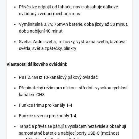
Přívěs lze odpojit od tahače, navíc obsahuje dálkově
ovládaný zvedací mechanizmus
Vyměnitelná 3.7V, 75mAh baterie, doba jízdy až 30 minut,
doba nabíjení 40 minut
Světla: Zadní světla, mlhovky, výstražná světla, brzdová
světla, světla zpátečky, blinkry
Vlastnosti dálkového ovládání:
P81 2.4GHz 10-kanálový pákový ovladač
Přepínatelný režim pro nízkou - střední - vysokou rychlost
kanálem CH8
Funkce trimu pro kanály 1-4
Funkce reverzu pro kanály 1-4
Tahač a přívěs se párují s vysílačem nezávisle a obsahují
samostatné baterie a nabíjecí porty USB-C (možnost