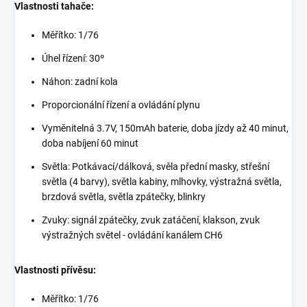
Vlastnosti tahače:
Měřítko: 1/76
Úhel řízení: 30º
Náhon: zadní kola
Proporcionální řízení a ovládání plynu
Vyměnitelná 3.7V, 150mAh baterie, doba jízdy až 40 minut,
doba nabíjení 60 minut
Světla: Potkávací/dálková, svěla přední masky, střešní
světla (4 barvy), světla kabiny, mlhovky, výstražná světla,
brzdová světla, světla zpátečky, blinkry
Zvuky: signál zpátečky, zvuk zatáčení, klakson, zvuk
výstražných světel - ovládání kanálem CH6
Vlastnosti přívěsu:
Měřítko: 1/76