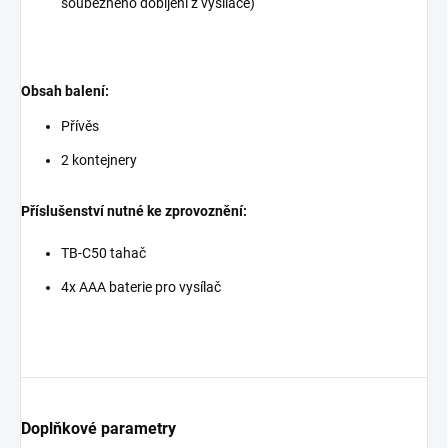
souběžného dobíjení z vysílače)
Obsah balení:
Přívěs
2 kontejnery
Příslušenství nutné ke zprovoznění:
TB-C50 tahač
4x AAA baterie pro vysílač
Doplňkové parametry