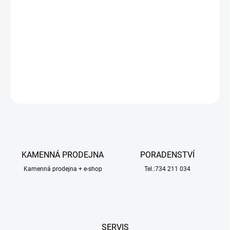
−
+
Přidat do košíku
1:76 přívěs pro RC nákladní auto. Vyměnitelná baterie s dobou
jízdy až 30 minut. Kompletní osvětlení.
DETAILNÍ INFORMACE
ZEPTAT SE
HLÍDAT
KAMENNÁ PRODEJNA
PORADENSTVÍ
Kamenná prodejna + e-shop
Tel.:734 211 034
SERVIS