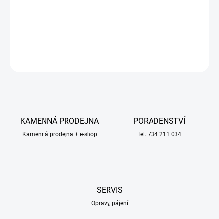
Plastová vrtule s volnoběžkou pro pohon gumáčků s rozpětím cca
400-500mm. Balení 3ks.
DETAILNÍ INFORMACE
ZEPTAT SE
HLÍDAT
KAMENNÁ PRODEJNA
PORADENSTVÍ
Kamenná prodejna + e-shop
Tel.:734 211 034
SERVIS
Opravy, pájení