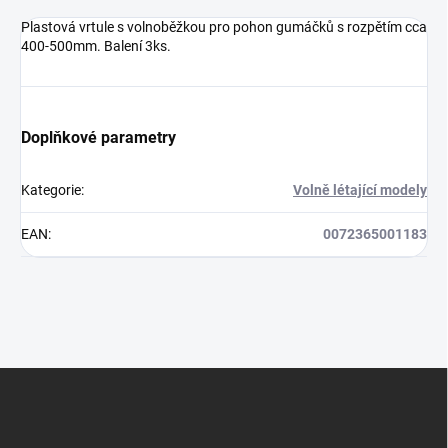
Plastová vrtule s volnoběžkou pro pohon gumáčků s rozpětím cca
400-500mm. Balení 3ks.
Doplňkové parametry
Kategorie
:
Volně létající modely
EAN
:
0072365001183
Z
á
p
a