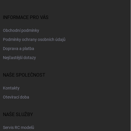
t
í
INFORMACE PRO VÁS
Obchodní podmínky
Podmínky ochrany osobních údajů
Doprava a platba
Nejčastější dotazy
NAŠE SPOLEČNOST
Kontakty
Otevírací doba
NAŠE SLUŽBY
Servis RC modelů