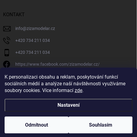
KONTAKT
info
@
zizamodelar.cz
+420 734 211 034
+420 734 211 034
https://www.facebook.com/zizamodelar.cz/
/zizamodelar.cz/
K personalizaci obsahu a reklam, poskytování funkcí
sociálních médií a analýze naší návštěvnosti využíváme
+420 734 211 034
soubory cookies. Více informací
zde
.
Nastavení
Copyright 2026
Žiža Modelář
. Všechna práva vyhrazena.
Upravit nastavení
cookies
Odmítnout
Souhlasím
Vytvořil Shoptet