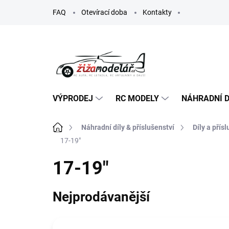
Přejít
FAQ
Otevírací doba
Kontakty
na
obsah
VÝPRODEJ
RC MODELY
NÁHRADNÍ D
Domů
Náhradní díly & příslušenství
Díly a přís
17-19"
17-19"
Nejprodávanější