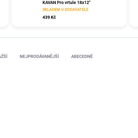
KAVAN Pro vrtule 18x12"
SKLADEM U DODAVATELE
439 Kč
ŽŠÍ
NEJPRODÁVANĚJŠÍ
ABECEDNĚ
APC16010