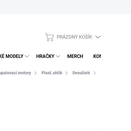
PRÁZDNÝ KOŠÍK
NÁKUPNÍ
KOŠÍK
KÉ MODELY
HRAČKY
MERCH
KONTAKTY
spalovací motory
Plast, uhlík
Dvoulisté