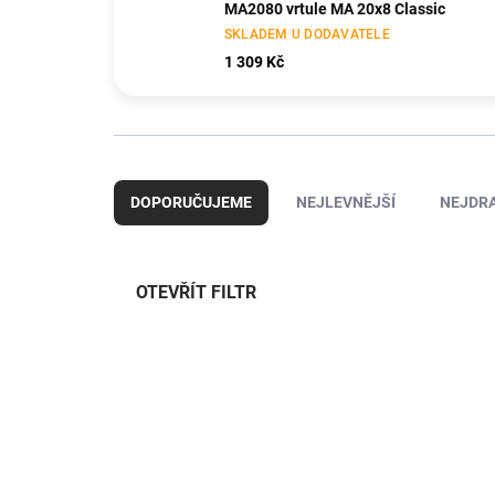
MA2080 vrtule MA 20x8 Classic
SKLADEM U DODAVATELE
1 309 Kč
Ř
a
DOPORUČUJEME
NEJLEVNĚJŠÍ
NEJDRA
z
e
n
í
OTEVŘÍT FILTR
p
r
V
o
ý
TIP
d
2MO29004
p
u
i
k
s
t
p
ů