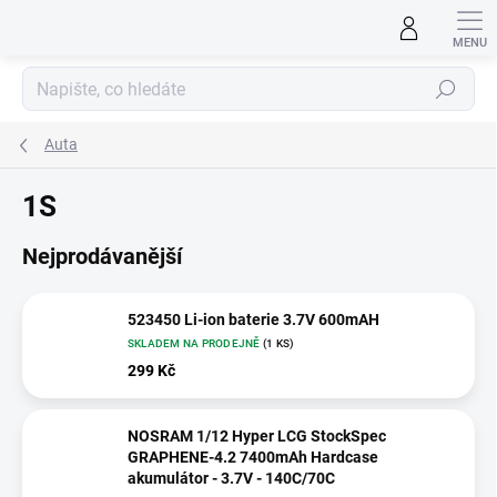
Přejít
na
obsah
Hledat
Auta
1S
Nejprodávanější
523450 Li-ion baterie 3.7V 600mAH
SKLADEM NA PRODEJNĚ
(1 KS)
299 Kč
NOSRAM 1/12 Hyper LCG StockSpec
GRAPHENE-4.2 7400mAh Hardcase
akumulátor - 3.7V - 140C/70C