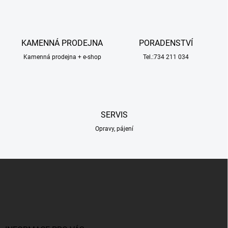
l
á
d
a
c
KAMENNÁ PRODEJNA
PORADENSTVÍ
í
Kamenná prodejna + e-shop
p
Tel.:734 211 034
r
v
k
y
v
SERVIS
ý
p
Opravy, pájení
i
s
u
Z
á
p
a
t
í