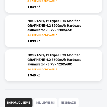
SKLADEM U DODAVATELE
1 849 Kč
NOSRAM 1/12 Hyper LCG Modified
GRAPHENE-4.2 8200mAh Hardcase
akumulátor - 3.7V - 130C/65C
SKLADEM U DODAVATELE
1 899 Kč
NOSRAM 1/12 Hyper LCG Modified
GRAPHENE-4.2 8600mAh Hardcase
akumulátor - 3.7V - 120C/60C
SKLADEM U DODAVATELE
1 949 Kč
Ř
a
DOPORUČUJEME
NEJLEVNĚJŠÍ
NEJDRAŽŠÍ