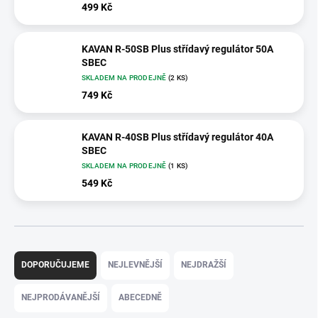
499 Kč
KAVAN R-50SB Plus střídavý regulátor 50A
SBEC
SKLADEM NA PRODEJNĚ
(2 KS)
749 Kč
KAVAN R-40SB Plus střídavý regulátor 40A
SBEC
SKLADEM NA PRODEJNĚ
(1 KS)
549 Kč
Ř
a
DOPORUČUJEME
NEJLEVNĚJŠÍ
NEJDRAŽŠÍ
z
e
NEJPRODÁVANĚJŠÍ
ABECEDNĚ
n