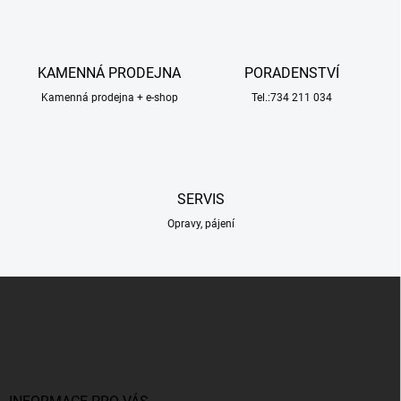
á
d
a
c
KAMENNÁ PRODEJNA
PORADENSTVÍ
í
Kamenná prodejna + e-shop
p
Tel.:734 211 034
r
v
k
y
v
SERVIS
ý
p
Opravy, pájení
i
s
u
Z
á
p
a
t
í