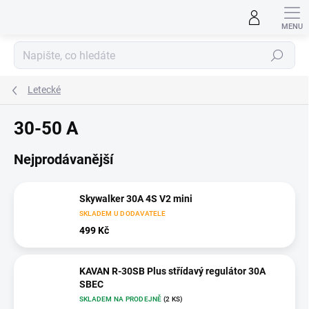
Přejít
na
obsah
Hledat
Letecké
30-50 A
Nejprodávanější
Skywalker 30A 4S V2 mini
SKLADEM U DODAVATELE
499 Kč
KAVAN R-30SB Plus střídavý regulátor 30A
SBEC
SKLADEM NA PRODEJNĚ
(2 KS)