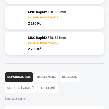
MSC Rapid2 FBL 555mm
SKLADEM U DODAVATELE
2 290 Kč
MSC Rapid2 FBL 525mm
SKLADEM U DODAVATELE
2 290 Kč
Ř
a
DOPORUČUJEME
NEJLEVNĚJŠÍ
NEJDRAŽŠÍ
z
e
NEJPRODÁVANĚJŠÍ
ABECEDNĚ
n
í
9
položek celkem
p
r