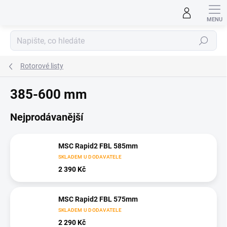
Přejít
na
obsah
Hledat
Rotorové listy
385-600 mm
Nejprodávanější
MSC Rapid2 FBL 585mm
SKLADEM U DODAVATELE
2 390 Kč
MSC Rapid2 FBL 575mm
SKLADEM U DODAVATELE
2 290 Kč