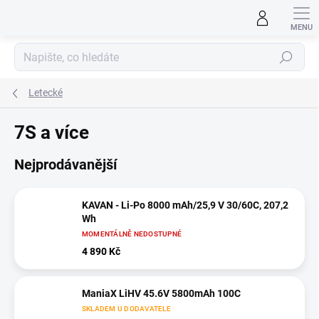
Přejít
na
obsah
Hledat
Letecké
7S a více
Nejprodávanější
KAVAN - Li-Po 8000 mAh/25,9 V 30/60C, 207,2
Wh
MOMENTÁLNĚ NEDOSTUPNÉ
4 890 Kč
ManiaX LiHV 45.6V 5800mAh 100C
SKLADEM U DODAVATELE