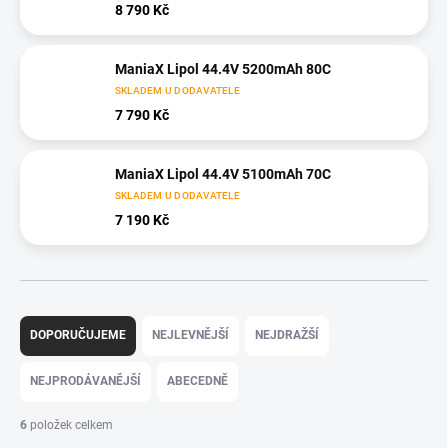
8 790 Kč
ManiaX Lipol 44.4V 5200mAh 80C
SKLADEM U DODAVATELE
7 790 Kč
ManiaX Lipol 44.4V 5100mAh 70C
SKLADEM U DODAVATELE
7 190 Kč
Ř
a
DOPORUČUJEME
NEJLEVNĚJŠÍ
NEJDRAŽŠÍ
z
e
NEJPRODÁVANĚJŠÍ
ABECEDNĚ
n
í
6
položek celkem
p