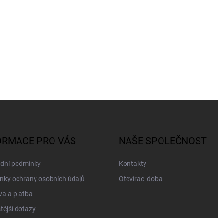
ORMACE PRO VÁS
NAŠE SPOLEČNOST
dní podmínky
Kontakty
nky ochrany osobních údajů
Otevírací doba
a a platba
tější dotazy