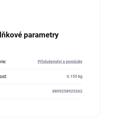
lňkové parametry
rie
:
Příslušenství a pomůcky
ost
:
0.155 kg
8809258925262