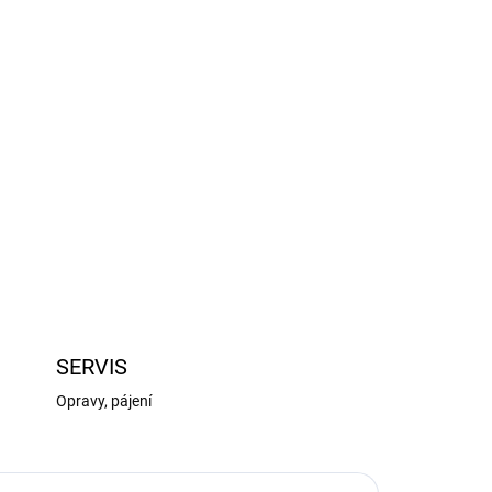
Přidat do košíku
ada nářadí pro modeláře. Tato sada je navržena
bnice– kleštičky pro vystřihování částí z rámečků,
ZEPTAT SE
HLÍDAT
SERVIS
Opravy, pájení