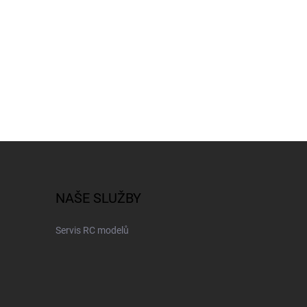
NAŠE SLUŽBY
Servis RC modelů