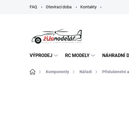
Přejít
FAQ
Otevírací doba
Kontakty
na
obsah
VÝPRODEJ
RC MODELY
NÁHRADNÍ D
Domů
Komponenty
Nářadí
Příslušenství
ZNAČKA:
ACADEMY