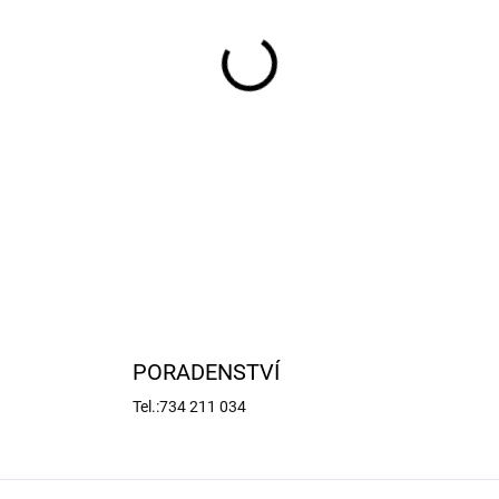
−
+
Academy 159252 - základní s
speciálně pro plastové stave
pinzeta, pilníčky.
DETAILNÍ INFORMACE
PORADENSTVÍ
Tel.:734 211 034