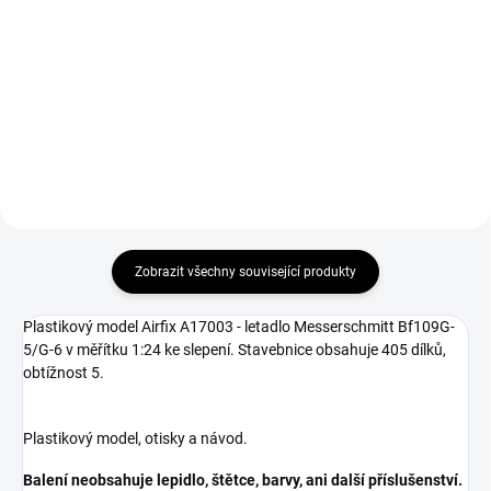
Modelcraft nářadí pro plastikové
V balení jsou 3 ks flexibilních
modely (sada 9ks) lze využít
oboustranných brousítek 90 x 19
nejen při stavbě plastikových
x 6 mm, na každé straně jinou
modelů. Obsahuje řezací
hrubostí - hrubé P60/P100,
podložku A6, modelářský nůž s
střední P240/P400 a jemné
hliníkovou rukojetí a...
P600/P1000. Tvarem se...
Zobrazit všechny související produkty
Plastikový model Airfix A17003 - letadlo Messerschmitt Bf109G-
5/G-6 v měřítku 1:24 ke slepení. Stavebnice obsahuje 405 dílků,
obtížnost 5.
Plastikový model, otisky a návod.
Balení neobsahuje lepidlo, štětce, barvy, ani další příslušenství.