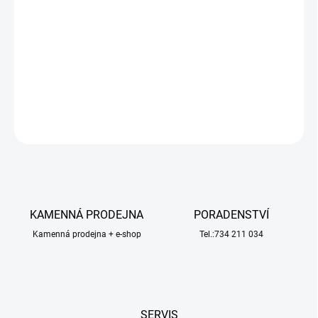
Plastikový model Airfix A17003 - letadlo Messerschmitt Bf109G-
5/G-6 v měřítku 1:24 ke slepení. Stavebnice obsahuje 405 dílků,
obtížnost 5.
DETAILNÍ INFORMACE
ZEPTAT SE
HLÍDAT
KAMENNÁ PRODEJNA
PORADENSTVÍ
Kamenná prodejna + e-shop
Tel.:734 211 034
SERVIS