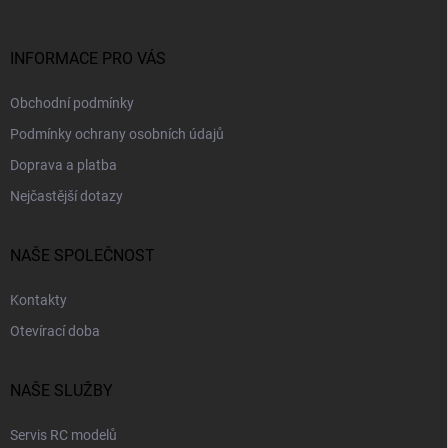
t
í
INFORMACE PRO VÁS
Obchodní podmínky
Podmínky ochrany osobních údajů
Doprava a platba
Nejčastější dotazy
NAŠE SPOLEČNOST
Kontakty
Otevírací doba
NAŠE SLUŽBY
Servis RC modelů