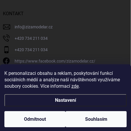
KONTAKT
info
@
zizamodelar.cz
+420 734 211 034
+420 734 211 034
https://www.facebook.com/zizamodelar.cz/
/zizamodelar.cz/
K personalizaci obsahu a reklam, poskytování funkcí
sociálních médií a analýze naší návštěvnosti využíváme
+420 734 211 034
soubory cookies. Více informací
zde
.
Nastavení
Copyright 2026
Žiža Modelář
. Všechna práva vyhrazena.
Upravit nastavení
cookies
Odmítnout
Souhlasím
Vytvořil Shoptet