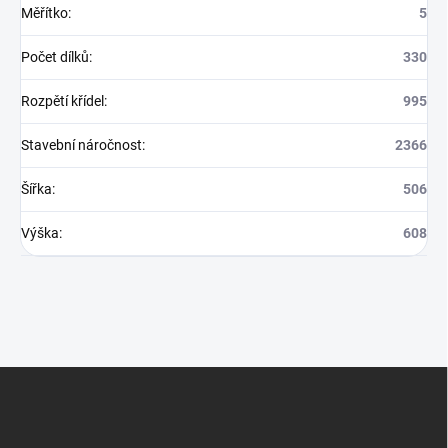
Měřítko
:
5
Počet dílků
:
330
Rozpětí křídel
:
995
Stavební náročnost
:
2366
Šířka
:
506
Výška
:
608
Z
á
p
a