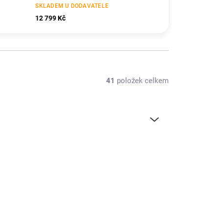
SKLADEM U DODAVATELE
12 799 Kč
41
položek celkem
TIP
OSHM0026