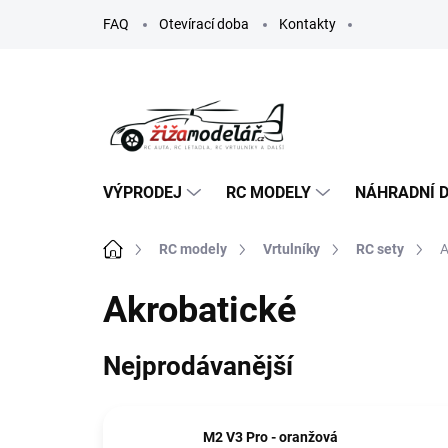
Přejít
FAQ
Otevírací doba
Kontakty
na
obsah
VÝPRODEJ
RC MODELY
NÁHRADNÍ D
Domů
RC modely
Vrtulníky
RC sety
A
Akrobatické
Nejprodávanější
M2 V3 Pro - oranžová